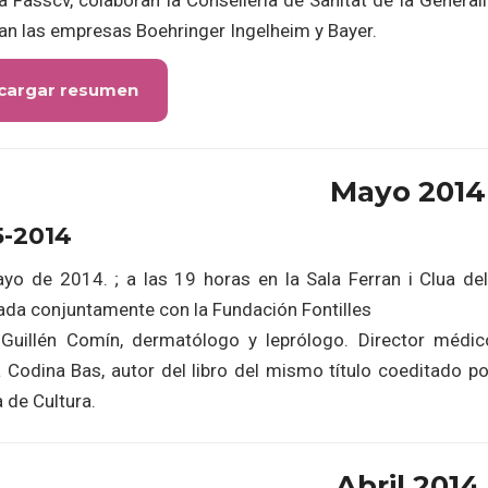
 Fasscv, colaboran la Conselleria de Sanitat de la Generali
an las empresas Boehringer Ingelheim y Bayer.
cargar resumen
Mayo 2014
5-2014
yo de 2014. ; a las 19 horas en la Sala Ferran i Clua de
ada conjuntamente con la Fundación Fontilles
Guillén Comín, dermatólogo y leprólogo. Director médico
a Codina Bas, autor del libro del mismo título coeditado po
 de Cultura.
Abril 2014