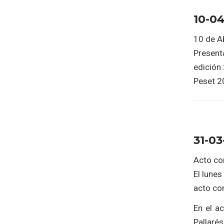
10-0
10 de Ab
Presenta
edición 
Peset 2
31-03
Acto co
El lune
acto co
En el a
Pallaré