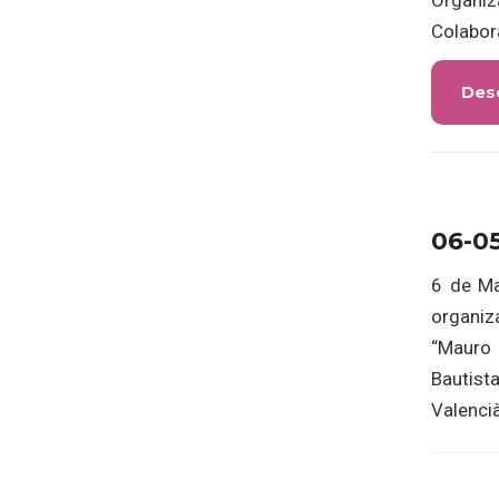
Organiza
Colabor
Des
06-0
6 de Ma
organiz
“Mauro 
Bautist
Valencià