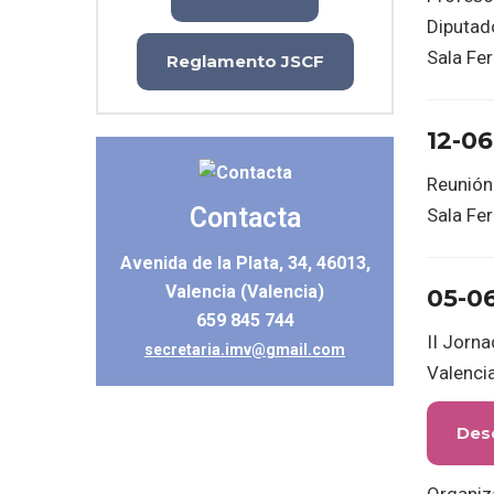
Diputad
Sala Fer
Reglamento JSCF
12-06
Reunión 
Contacta
Sala Fer
Avenida de la Plata, 34, 46013,
Valencia (Valencia)
05-0
659 845 744
II Jorna
secretaria.imv@gmail.com
Valencia
Des