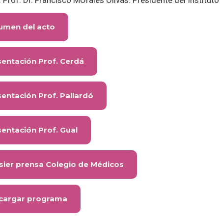
Prof. Dr. Francisco MOrales Olivas. Presidente del Institut
umen del acto
sentación Prof. Cerdá
entación Prof. Pallardó
entación Prof. Gual
sier prensa Colegio de Médicos
cargar programa